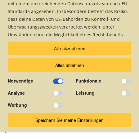
mit einem unzureichenden Datenschutzniveau nach EU-
Standards angesehen. Insbesondere besteht das Risiko,
dass deine Daten von US-Behörden zu Kontroll- und
Überwachungszwecken verarbeitet werden, unter
Umständen ohne die Möglichkeit eines Rechtsbehelfs.
Die Vereinszeitung wurde 2018
Alle akzeptieren
eingestellt.
Alles ablehnen
Seit dieser Zeit veröffentlichen wir unsere Artikel
in dem Alsdorfer Stadtmagazin "undsond?!".
Notwendige
Funktionale
Die quartalsweise herausgegebene
Vereinszeitung ist hier online als pdf-Dokument
Analyse
Leistung
abrufbar.
Werbung
(In der Zeitung auf die gewünschte Seite klicken um das pdf-
Dokument zu öffnen).
Speichern Sie meine Einstellungen
Januar 2011