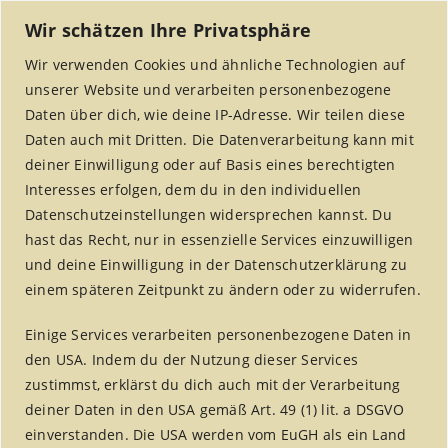
Wir schätzen Ihre Privatsphäre
Wir verwenden Cookies und ähnliche Technologien auf
unserer Website und verarbeiten personenbezogene
Daten über dich, wie deine IP-Adresse. Wir teilen diese
Daten auch mit Dritten. Die Datenverarbeitung kann mit
deiner Einwilligung oder auf Basis eines berechtigten
Interesses erfolgen, dem du in den individuellen
MENU
Datenschutzeinstellungen widersprechen kannst. Du
hast das Recht, nur in essenzielle Services einzuwilligen
und deine Einwilligung in der Datenschutzerklärung zu
einem späteren Zeitpunkt zu ändern oder zu widerrufen.
fair handeln aktuell –
Einige Services verarbeiten personenbezogene Daten in
Jahrgang 5
den USA. Indem du der Nutzung dieser Services
zustimmst, erklärst du dich auch mit der Verarbeitung
Home
/
fair handeln aktuell
/
deiner Daten in den USA gemäß Art. 49 (1) lit. a DSGVO
fair handeln aktuell – Jahrgang 5
einverstanden. Die USA werden vom EuGH als ein Land