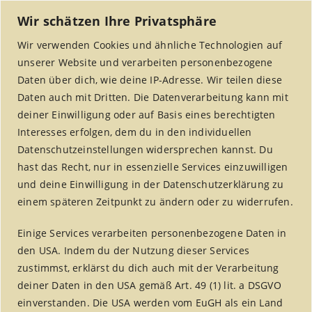
Wir schätzen Ihre Privatsphäre
Wir verwenden Cookies und ähnliche Technologien auf
unserer Website und verarbeiten personenbezogene
Daten über dich, wie deine IP-Adresse. Wir teilen diese
Daten auch mit Dritten. Die Datenverarbeitung kann mit
deiner Einwilligung oder auf Basis eines berechtigten
Interesses erfolgen, dem du in den individuellen
MENU
Datenschutzeinstellungen widersprechen kannst. Du
hast das Recht, nur in essenzielle Services einzuwilligen
und deine Einwilligung in der Datenschutzerklärung zu
einem späteren Zeitpunkt zu ändern oder zu widerrufen.
fair handeln aktuell –
Einige Services verarbeiten personenbezogene Daten in
Jahrgang 10
den USA. Indem du der Nutzung dieser Services
zustimmst, erklärst du dich auch mit der Verarbeitung
Home
/
fair handeln aktuell
/
deiner Daten in den USA gemäß Art. 49 (1) lit. a DSGVO
fair handeln aktuell – Jahrgang 10
einverstanden. Die USA werden vom EuGH als ein Land