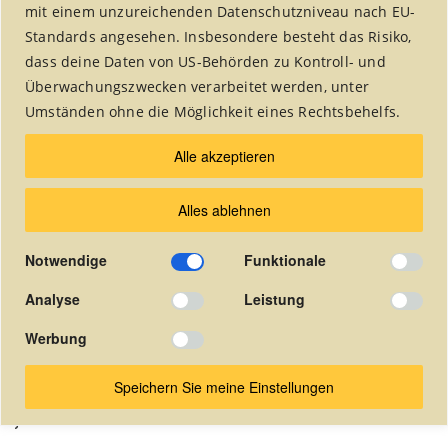
mit einem unzureichenden Datenschutzniveau nach EU-
Standards angesehen. Insbesondere besteht das Risiko,
dass deine Daten von US-Behörden zu Kontroll- und
Überwachungszwecken verarbeitet werden, unter
Umständen ohne die Möglichkeit eines Rechtsbehelfs.
Die Vereinszeitung wurde 2018
Alle akzeptieren
eingestellt.
Alles ablehnen
Seit dieser Zeit veröffentlichen wir unsere Artikel
in dem Alsdorfer Stadtmagazin "undsond?!".
Notwendige
Funktionale
Die quartalsweise herausgegebene
Vereinszeitung ist hier online als pdf-Dokument
Analyse
Leistung
abrufbar.
Werbung
(In der Zeitung auf die gewünschte Seite klicken um das pdf-
Dokument zu öffnen).
Speichern Sie meine Einstellungen
Januar 2016