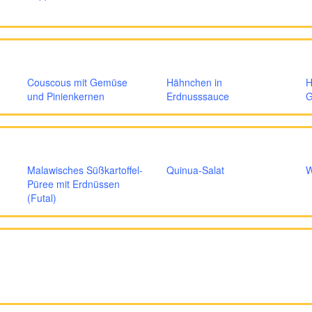
Couscous mit Gemüse
Hähnchen in
H
und Pinienkernen
Erdnusssauce
G
Malawisches Süßkartoffel-
Quinua-Salat
W
Püree mit Erdnüssen
(Futal)