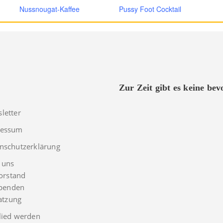
Nussnougat-Kaffee
Pussy Foot Cocktail
Zur Zeit gibt es keine be
letter
ressum
nschutzerklärung
 uns
orstand
penden
atzung
lied werden