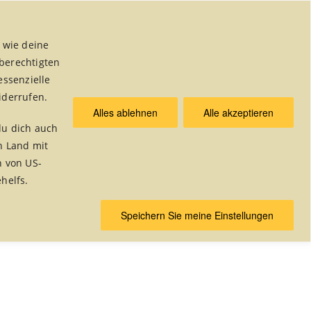
 wie deine
 berechtigten
essenzielle
iderrufen.
Alles ablehnen
Alle akzeptieren
& Publikationen
du dich auch
n Land mit
n von US-
helfs.
Home
/
Weltladen Alsdorf
/
Rezepte
Speichern Sie meine Einstellungen