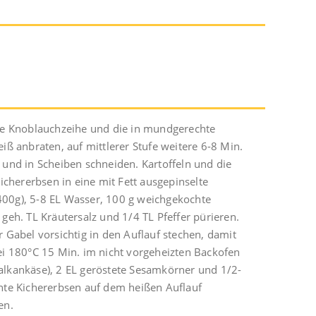
ene Knoblauchzeihe und die in mundgerechte
iß anbraten, auf mittlerer Stufe weitere 6-8 Min.
 und in Scheiben schneiden. Kartoffeln und die
chererbsen in eine mit Fett ausgepinselte
400g), 5-8 EL Wasser, 100 g weichgekochte
geh. TL Kräutersalz und 1/4 TL Pfeffer pürieren.
r Gabel vorsichtig in den Auflauf stechen, damit
Bei 180°C 15 Min. im nicht vorgeheizten Backofen
alkankäse), 2 EL geröstete Sesamkörner und 1/2-
chte Kichererbsen auf dem heißen Auflauf
en.