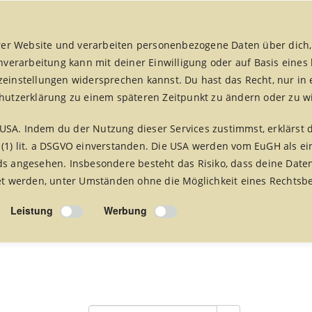
er Website und verarbeiten personenbezogene Daten über dich,
enverarbeitung kann mit deiner Einwilligung oder auf Basis eines
zeinstellungen widersprechen kannst. Du hast das Recht, nur in 
chutzerklärung zu einem späteren Zeitpunkt zu ändern oder zu w
fair handeln aktuell
fairreisen
Foto Alben
Presse 
USA. Indem du der Nutzung dieser Services zustimmst, erklärst 
 (1) lit. a DSGVO einverstanden. Die USA werden vom EuGH als ei
 angesehen. Insbesondere besteht das Risiko, dass deine Date
 werden, unter Umständen ohne die Möglichkeit eines Rechtsbe
Leistung
Werbung