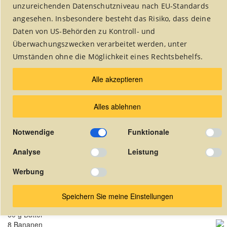
unzureichenden Datenschutzniveau nach EU-Standards
angesehen. Insbesondere besteht das Risiko, dass deine
Daten von US-Behörden zu Kontroll- und
Rubrik auswählen:
Überwachungszwecken verarbeitet werden, unter
Umständen ohne die Möglichkeit eines Rechtsbehelfs.
Alle akzeptieren
Alles ablehnen
Bananen-Tarte-Tatin
Notwendige
Funktionale
Desserts
Analyse
Leistung
Werbung
Zutatenliste für 4 Personen
2 Blätterteigrollen
Speichern Sie meine Einstellungen
240 g Zucker
60 g Butter
8 Bananen