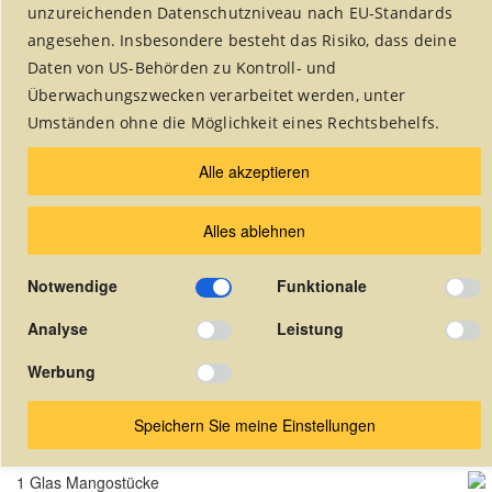
unzureichenden Datenschutzniveau nach EU-Standards
angesehen. Insbesondere besteht das Risiko, dass deine
Daten von US-Behörden zu Kontroll- und
Rubrik auswählen:
Überwachungszwecken verarbeitet werden, unter
Umständen ohne die Möglichkeit eines Rechtsbehelfs.
Alle akzeptieren
Alles ablehnen
Couscous-Mango-Salat
Notwendige
Funktionale
Beilagen
Analyse
Leistung
Werbung
Zutatenliste für 4 Personen
200 g Couscous
Speichern Sie meine Einstellungen
375 ml Gemüsebrühe
1 Glas Mangostücke