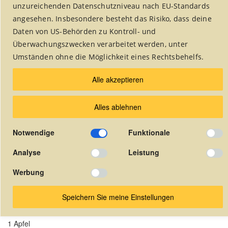
unzureichenden Datenschutzniveau nach EU-Standards
angesehen. Insbesondere besteht das Risiko, dass deine
Daten von US-Behörden zu Kontroll- und
Rubrik auswählen:
Überwachungszwecken verarbeitet werden, unter
Umständen ohne die Möglichkeit eines Rechtsbehelfs.
Alle akzeptieren
Alles ablehnen
Quinua-Salat
Notwendige
Funktionale
Beilagen
Analyse
Leistung
Werbung
Zutatenliste für 6 Personen
200 g Quinoa
Speichern Sie meine Einstellungen
3 Lauchzwiebeln
1 Apfel