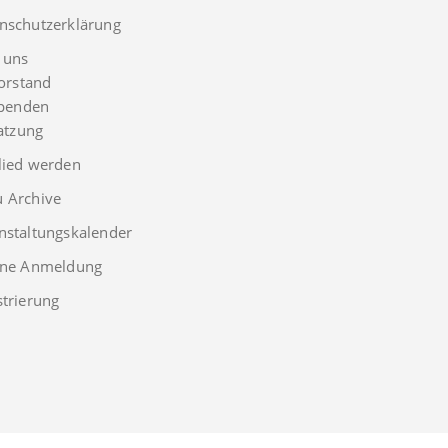
nschutzerklärung
 uns
orstand
penden
atzung
lied werden
 Archive
nstaltungskalender
rne Anmeldung
strierung