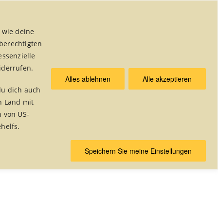
 wie deine
 berechtigten
essenzielle
iderrufen.
Alles ablehnen
Alle akzeptieren
& Publikationen
du dich auch
n Land mit
n von US-
helfs.
Home
/
Foto Alben
/
fair kochen
Speichern Sie meine Einstellungen