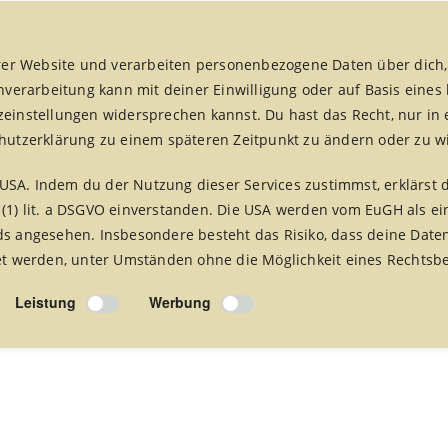
er Website und verarbeiten personenbezogene Daten über dich,
enverarbeitung kann mit deiner Einwilligung oder auf Basis eines
zeinstellungen widersprechen kannst. Du hast das Recht, nur in 
chutzerklärung zu einem späteren Zeitpunkt zu ändern oder zu w
fair handeln aktuell
fairreisen
Foto Alben
Presse 
USA. Indem du der Nutzung dieser Services zustimmst, erklärst 
 (1) lit. a DSGVO einverstanden. Die USA werden vom EuGH als ei
 angesehen. Insbesondere besteht das Risiko, dass deine Date
 werden, unter Umständen ohne die Möglichkeit eines Rechtsbe
Leistung
Werbung