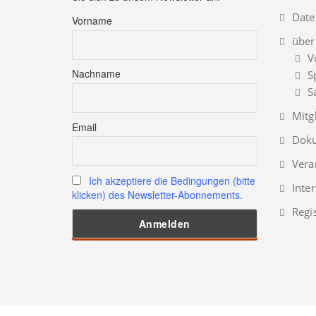
Date
Vorname
über
V
Nachname
S
S
Mitg
Email
Doku
Vera
Ich akzeptiere die Bedingungen (bitte
Inte
klicken) des Newsletter-Abonnements.
Regi